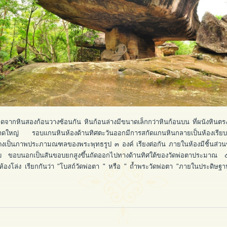
ินสองก้อนวางซ้อนกัน หินก้อนล่างมีขนาดเล็กกว่าหินก้อนบน ที่ผนังหินตรง
นาดใหญ่ รอบแกนหินห้องด้านทิศตะวันออกมีการสกัดแกนหินกลายเป็นห้องเรียบห
แดงเป็นภาพประภามณฑลของพระพุทธรูป ๓ องค์ เรียงต่อกัน ภายในห้องมีชิ้นส
เรียบ ขอบนอกเป็นสันขอบยกสูงขึ้นถัดออกไปทางด้านทิศใต้ของวัดพ่อตาประมาณ ๕
องโล่ง เรียกกันว่า "โบสถ์วัดพ่อตา " หรือ " ถ้ำพระวัดพ่อตา "ภายในประดิษฐานพร