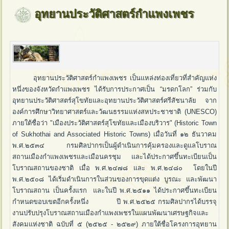
อุทยานประวัติศาสตร์กำแพงเพชร
อุทยานประวัติศาสตร์กำแพงเพชร เป็นแหล่งท่องเที่ยวที่สำคัญแห่ง
หนึ่งของจังหวัดกำแพงเพชร ได้รับการประกาศเป็น “มรดกโลก” ร่วมกับ
อุทยานประวัติศาสตร์สุโขทัยและอุทยานประวัติศาสตร์ศรีสัชนาลัย จาก
องค์การศึกษาวิทยาศาสตร์และวัฒนธรรมแห่งสหประชาชาติ (UNESCO)
ภายใต้ชื่อว่า "เมืองประวัติศาสตร์สุโขทัยและเมืองบริวาร" (Historic Town
of Sukhothai and Associated Historic Towns) เมื่อวันที่ ๑๒ ธันวาคม
พ.ศ.๒๕๓๔ กรมศิลปากรเป็นผู้ดำเนินการคุ้มครองและดูแลโบราณ
สถานเมืองกำแพงเพชรและเมือนครชุม และได้ประกาศขึ้นทะเบียนเป็น
โบราณสถานของชาติ เมื่อ พ.ศ.๒๔๗๘ และ พ.ศ.๒๔๘๐ โดยในปี
พ.ศ.๒๕๐๘ ได้เริ่มดำเนินการในส่วนของการขุดแต่ง บูรณะ และพัฒนา
โบราณสถาน เป็นครั้งแรก และในปี พ.ศ.๒๕๑๑ ได้ประกาศขึ้นทะเบียน
กำหนดขอบเขตอีกครั้งหนึ่ง ปี พ.ศ.๒๕๒๕ กรมศิลปากรได้บรรจุ
งานปรับปรุงโบราณสถานเมืองกำแพงเพชรในแผนพัฒนาเศรษฐกิจและ
สังคมแห่งชาติ ฉบับที่ ๕ (๒๕๒๕ - ๒๕๒๙) ภายใต้ชื่อโครงการอุทยาน