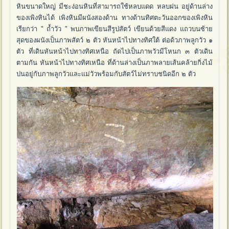
หินขนาดใหญ่ มีชะง่อนหินที่สามารถใช้หลบแดด หลบฝน อยู่ด้านล่าง
ของเพิงหินได้ เพิงหินมีผนังสองด้าน ทางด้านทิศตะวันออกของเพิงหิน
เรียกว่า " ถ้ำวัว " พบภาพเขียนสีรูปสัตว์ เขียนด้วยสีแดง แถวบนซ้าย
สุดของผนังเป็นภาพสัตว์ ๒ ตัว หันหน้าไปทางทิศใต้ ต่อด้วภาพลูกวัว ๑
ตัว ที่เดินหันหน้าไปทางทิศเหนือ ถัดไปเป็นภาพวัวมีโหนก ๓ ตัวเดิน
ตามกัน หันหน้าไปทางทิศเหนือ ที่ด้านล่างเป็นภาพลายเส้นคล้ายกิ่งไม้
ปนอยู่กับภาพลูกวัวและแม่วัวพร้อมกับสัตว์ไม่ทราบชนิดอีก ๒ ตัว