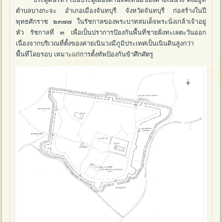
ตำบลบางกะจะ อำเภอเมืองจันทบุรี จังหวัดจันทบุรี ก่อสร้างในปี
พุทธศักราช ๒๓๗๗ ในรัชกาลของพระบาทสมเด็จพระนั่งเกล้าเจ้าอยู่
หัว รัชกาลที่ ๓ เพื่อเป็นปราการป้องกันพื้นที่ชายฝั่งทะเลตะวันออก
เนื่องจากบริเวณที่ตั้งของค่ายเนินวงมีภูมิประเทศเป็นเนินดินสูงกว่า
พื้นที่โดยรอบ เหมาะแก่การตั้งทัพป้องกันข้าศึกศัตรู