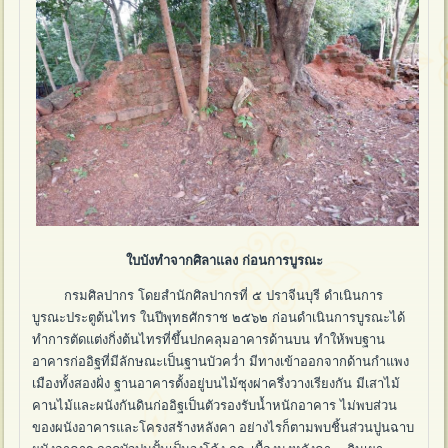
ใบบังทำจากศิลาแลง ก่อนการบูรณะ
กรมศิลปากร โดยสำนักศิลปากรที่ ๕ ปราจีนบุรี ดำเนินการ
บูรณะประตูต้นไทร ในปีพุทธศักราช ๒๕๖๒ ก่อนดำเนินการบูรณะได้
ทำการตัดแต่งกิ่งต้นไทรที่ขึ้นปกคลุมอาคารด้านบน ทำให้พบฐาน
อาคารก่ออิฐที่มีลักษณะเป็นฐานบัวคว่ำ มีทางเข้าออกจากด้านกำแพง
เมืองทั้งสองฝั่ง ฐานอาคารตั้งอยู่บนไม้ซุงผ่าครึ่งวางเรียงกัน มีเสาไม้
คานไม้และผนังกันดินก่ออิฐเป็นตัวรองรับน้ำหนักอาคาร ไม่พบส่วน
ของผนังอาคารและโครงสร้างหลังคา อย่างไรก็ตามพบชิ้นส่วนปูนฉาบ