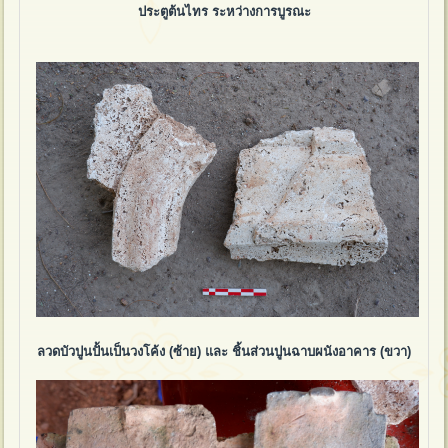
ประตูต้นไทร ระหว่างการบูรณะ
ลวดบัวปูนปั้นเป็นวงโค้ง (ซ้าย) และ ชิ้นส่วนปูนฉาบผนังอาคาร (ขวา)